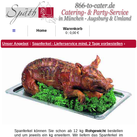
Warenkorb
≡
Home
0
|
0,00 €
Unser Angebot
:
Spanferkel - Lieferservice mind. 2 Tage vorbestellen
›
Spanferkel können Sie schon ab 12 kg
Rohgewicht
bestellen
und um jeweils ein kg erweitern. Wir liefern das Spanferkel im