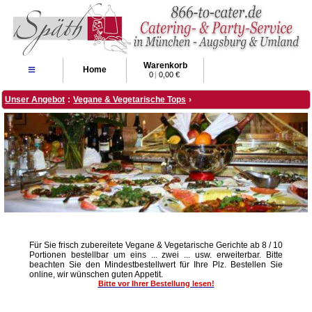
Warenkorb
≡
Home
0
|
0,00 €
Unser Angebot
:
Vegane & Vegetarische Tops
›
Für Sie frisch zubereitete Vegane & Vegetarische Gerichte ab 8 / 10
Portionen bestellbar um eins ... zwei ... usw. erweiterbar. Bitte
beachten Sie den Mindestbestellwert für Ihre Plz. Bestellen Sie
online, wir wünschen guten Appetit.
Bitte vor Ihrer Bestellung lesen!