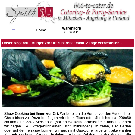
Warenkorb
≡
Home
0
|
0,00 €
Unser Angebot
:
Burger vor Ort zubereitet mind. 2 Tage vorbestellen
›
Show-Cooking bei Ihnen vor Ort.
Wir bereiten die Burger vor den Augen Ihrer
Gäste frisch zu. Dazu benötigen wir einen Tisch oder ähnliches ca. 200x60
cm und eine 220V Steckdose. (sollten Sie keine Arbeitsfläche haben können
wir gegen 15€ Extragebühr einen Tisch mitbringen). Im freien, also Garten
oder auf der Terrasse können wir auch mit Gaskocher arbeiten, bitte wählen
Sie entsprechend. Wir verarbeiteten nur beste Zutaten aus der Region, alle