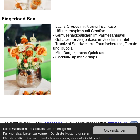
Fingerfood Box
- Lachs-Crepes mit Kräuterfrischkäse
- Hähnchenspiess mit Gemüse
- Gemüsehackbällchen im Parmesanmatel
- Gebackener Ziegenkäse im Zucchinimantel
- Tramizini Sandwich mit Thunfischcreme, Tomate
und Rucola
- Mini Burger, Lachs-Quich und
- Cocktail-Dip mit Shrimps
Copyright © 2008 - 2026
cater24.de
- Alle Rechte vorbehalten.
Impressum
Diese Website nutzt Cookies, um bestmögliche
Ok, verstanden
Funktionalität bieten zu können. Durch die Nutzung unserer
Produkte können von den Abbildungen abweichen. Druckfehler / Irrtümer sowie
Dienste erklären Sie sich damit einverstanden, dass wir Cookies setzen.
mehr