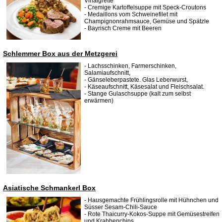
Vinaigrette
- Cremige Kartoffelsuppe mit Speck-Croutons
- Medaillons vom Schweinefilet mit
Champignonrahmsauce, Gemüse und Spätzle
- Bayrisch Creme mit Beeren
Schlemmer Box aus der Metzgerei
- Lachsschinken, Farmerschinken,
Salamiaufschnitt,
- Gänseleberpastete. Glas Leberwurst,
- Käseaufschnitt, Käsesalat und Fleischsalat.
- Stange Gulaschsuppe (kalt zum selbst
erwärmen)
Asiatische Schmankerl Box
- Hausgemachte Frühlingsrolle mit Hühnchen und
Süsser Sesam-Chili-Sauce
- Rote Thaicurry-Kokos-Suppe mit Gemüsestreifen
und Krabbenchips