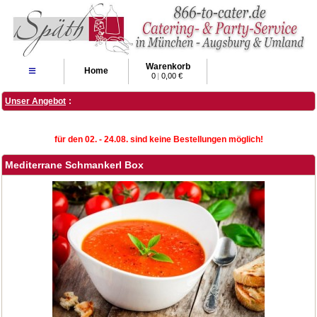
Warenkorb
≡
Home
0
|
0,00 €
Unser Angebot
:
für den 02. - 24.08. sind keine Bestellungen möglich!
Mediterrane Schmankerl Box