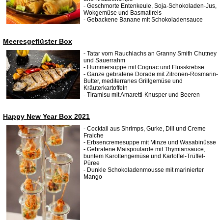
- Geschmorte Entenkeule, Soja-Schokoladen-Jus,
Wokgemüse und Basmatireis
- Gebackene Banane mit Schokoladensauce
Meeresgeflüster Box
- Tatar vom Rauchlachs an Granny Smith Chutney
und Sauerrahm
- Hummersuppe mit Cognac und Flusskrebse
- Ganze gebratene Dorade mit Zitronen-Rosmarin-
Butter, mediterranes Grillgemüse und
Kräuterkartoffeln
- Tiramisu mit Amaretti-Knusper und Beeren
Happy New Year Box 2021
- Cocktail aus Shrimps, Gurke, Dill und Creme
Fraiche
- Erbsencremesuppe mit Minze und Wasabinüsse
- Gebratene Maispoularde mit Thymiansauce,
buntem Karottengemüse und Kartoffel-Trüffel-
Püree
- Dunkle Schokoladenmousse mit marinierter
Mango