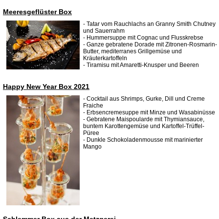
Meeresgeflüster Box
- Tatar vom Rauchlachs an Granny Smith Chutney
und Sauerrahm
- Hummersuppe mit Cognac und Flusskrebse
- Ganze gebratene Dorade mit Zitronen-Rosmarin-
Butter, mediterranes Grillgemüse und
Kräuterkartoffeln
- Tiramisu mit Amaretti-Knusper und Beeren
Happy New Year Box 2021
- Cocktail aus Shrimps, Gurke, Dill und Creme
Fraiche
- Erbsencremesuppe mit Minze und Wasabinüsse
- Gebratene Maispoularde mit Thymiansauce,
buntem Karottengemüse und Kartoffel-Trüffel-
Püree
- Dunkle Schokoladenmousse mit marinierter
Mango