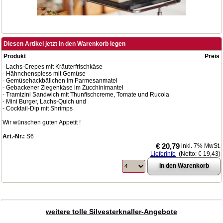
Diesen Artikel jetzt in den Warenkorb legen
Produkt
Preis
- Lachs-Crepes mit Kräuterfrischkäse
- Hähnchenspiess mit Gemüse
- Gemüsehackbällchen im Parmesanmatel
- Gebackener Ziegenkäse im Zucchinimantel
- Tramizini Sandwich mit Thunfischcreme, Tomate und Rucola
- Mini Burger, Lachs-Quich und
- Cocktail-Dip mit Shrimps
Wir wünschen guten Appetit !
Art.-Nr.:
S6
€ 20,79
inkl. 7% MwSt.
Lieferinfo
(Netto:
€ 19,43
)
weitere tolle Silvesterknaller-Angebote